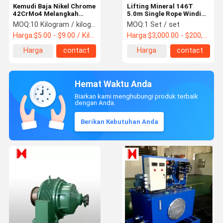
Kemudi Baja Nikel Chrome
Lifting Mineral 146T
42CrMo4 Melangkah
5.0m Single Rope Winding
Poros Baja Tempa
Hoist
MOQ:
10 Kilogram / kilogram
MOQ:
1 Set / set
Harga:
$5.00 - $9.00 / Kilogram
Harga:
$3,000.00 - $200,000.00 / Set
Harga
contact
Harga
contact
terbaik
terbaik
Hemat Waktu Anda
Biarkan kami menghubungi produk terbaik
dengan Anda.
Berikan Kebutuhan Anda