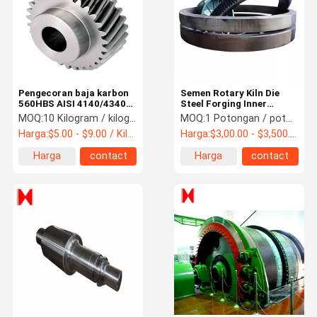
Pengecoran baja karbon
Semen Rotary Kiln Die
560HBS AISI 4140/4340
Steel Forging Inner
Steel Helical Pinion Gear
8000mm Forging Large
MOQ:
10 Kilogram / kilogram
MOQ:
1 Potongan / potongan
Ring Gear
Harga:
$5.00 - $9.00 / Kilogram
Harga:
$3,00.00 - $3,500.00 / Piece
Harga
contact
Harga
contact
terbaik
terbaik