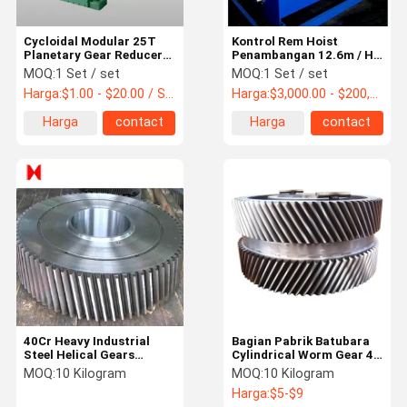
Cycloidal Modular 25T
Kontrol Rem Hoist
Planetary Gear Reducer
Penambangan 12.6m / H
Hardened
Stasiun Pompa Hidraulik
MOQ:
1 Set / set
MOQ:
1 Set / set
Harga:
$1.00 - $20.00 / Set
Harga:
$3,000.00 - $200,000.00 / Set
Harga
contact
Harga
contact
terbaik
terbaik
40Cr Heavy Industrial
Bagian Pabrik Batubara
Steel Helical Gears
Cylindrical Worm Gear 45
Double Helical Gears
# Steel Spur 2 Mould
MOQ:
10 Kilogram
MOQ:
10 Kilogram
Helical Gear Set
Harga:
$5-$9