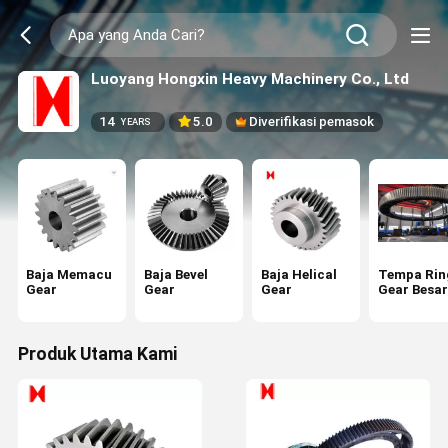
Luoyang Hongxin Heavy Machinery Co., Ltd
14
5.0
Diverifikasi pemasok
YEARS
Baja Memacu
Baja Bevel
Baja Helical
Tempa Rin
Gear
Gear
Gear
Gear Besar
Produk Utama Kami