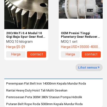
Kontrol
Hubungi
Berita
Permintaan
Kualitas
Kami
Penawaran
20CrMnTi 0.4 Modul 10
OEM Presisi Tinggi
Baja Memacu Gear
Gigi Baja Spur Gear Roda
Planetary Gear Reducer
Kemudi Gear
2/3 Tahap Planetary
MOQ:
10 kilogram
MOQ:
1 set
Gearbox
Baja Bevel Gear
Harga:
$5-$9
Harga:
USD+35000-40000+SET
Harga
contact
Harga
contact
Baja Helical Gear
terbaik
terbaik
Tempa Ring Gear Besar
Lihat semua
penempaan poros
Penempaan Flat Belt Iron 14000mm Kepala Mundur Roda
Gesekan hoist
Rantai Heavy Duty Hoist Tali Muliti Gesekan
Stasiun Pompa Hidrolik
Pemrosesan Peta 300W 380V Stasiun Pompa Hidrolik
Putaran Belt Rope Roda 5000mm Kepala Mundur Roda
Single Rope Winding Hoist