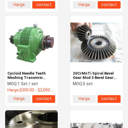
Harga
contact
Harga
contact
terbaik
terbaik
Cycloid Needle Teeth
20CrMnTi Spiral Bevel
Meshing Transmisi
Gear Mod 3 Bevel Gear
Planetary Reducer
Set
MOQ:
1 Set / set
MOQ:
5 set
Gearbox 16.34~1978
Harga:
$300.00 - $2,000.00 / Set
kn*m
Harga
contact
Harga
contact
terbaik
terbaik
Rumah
Produk
Tentang
Tur Pabrik
Kami