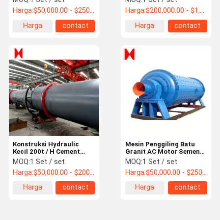
Harga:
$50,000.00 - $250,000.00 / Set
Harga:
$200,000.00 - $1,000,000.00 / Set
Harga
contact
Harga
contact
terbaik
terbaik
Konstruksi Hydraulic
Mesin Penggiling Batu
Kecil 200t / H Cement
Granit AC Motor Semen
Rotary Kiln
Rotary Kiln
MOQ:
1 Set / set
MOQ:
1 Set / set
Harga:
$50,000.00 - $200,000.00 / Set
Harga:
$50,000.00 - $250,000.00 / Set
Harga
contact
Harga
contact
terbaik
terbaik