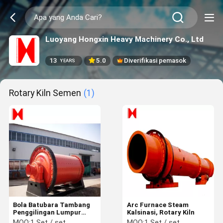
Luoyang Hongxin Heavy Machinery Co., Ltd
13
5.0
Diverifikasi pemasok
YEARS
Rotary Kiln Semen
(1)
Bola Batubara Tambang
Arc Furnace Steam
Penggilingan Lumpur
Kalsinasi, Rotary Kiln
Semen Rotary Kiln
MOQ:
1 Set / set
MOQ:
1 Set / set