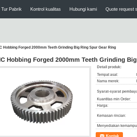
Tur Pabrik
Kontrol kualitas
Hubungi kami
Quote request 
 Hobbing Forged 2000mm Teeth Grinding Big Ring Spur Gear Ring
C Hobbing Forged 2000mm Teeth Grinding Big
Detail produk:
Tempat asal:
Nama merek:
Syarat-syarat pembaya
Kuantitas min Order:
Harga:
Kemasan rincian:
Menyediakan kemampu
Kontak