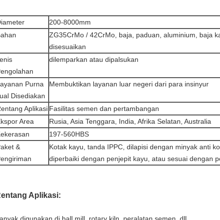
iameter
200-8000mm
Bahan
ZG35CrMo / 42CrMo, baja, paduan, aluminium, baja ka
disesuaikan
enis
dilemparkan atau dipalsukan
engolahan
ayanan Purna
Membuktikan layanan luar negeri dari para insinyur
ual Disediakan
entang Aplikasi
Fasilitas semen dan pertambangan
kspor Area
Rusia, Asia Tenggara, India, Afrika Selatan, Australia
ekerasan
197-560HBS
aket &
Kotak kayu, tanda IPPC, dilapisi dengan minyak anti kor
engiriman
diperbaiki dengan penjepit kayu, atau sesuai dengan 
entang Aplikasi:
anyak digunakan di ball mill, rotary kiln, peralatan semen, dll.