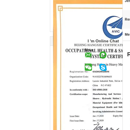
Je
Ren
Me
I 'm Online Chat
Now