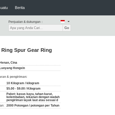
suatu
Berita
Penjualan & dukungan：
Go
 Ring Spur Gear Ring
Henan, Cina
Luoyang Hongxin
ran & pengiriman:
10 Kilogram / kilogram
$5.00 - $9.00 / Kilogram
Paket: kasus kayu, tahan karat,
kelembaban, tekanan dengan wadah
pengiriman layak laut atau sesuai d
an:
2000 Potongan / potongan per Tahun