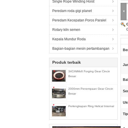
Single Rope Winding Hoist
Peredam roda gigi planet
Peredam Kecepatan Poros Paralel
G
Rotary kiln semen
Kepala Mundur Roda
Bagian-bagian mesin pertambangan
Be
Produk terbaik
Ja
34CrNiMo6 Forging Gear Cincin
Besar
Ba
2000mm Penempaan Gear Cincin
Ser
Besar
Uk
Perlengkapan Ring Helical Internal
Ti