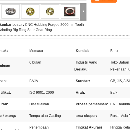
Gambar besar :
CNC Hobbing Forged 2000mm Teeth
rinding Big Ring Spur Gear Ring
ntuk:
Memacu
Kondisi:
Baru
6 bulan
Industri yang
Toko Bahan 
minan:
Berlaku:
Pekerjaan K
han:
BAJA
Standar:
GB, JIS, AI
tifikat:
ISO 9001: 2000
Arah:
Baik
uran:
Disesuaikan
Proses pemesinan:
CNC hobbing
pe kosong:
Tempa atau Casting
area ekspor:
Rusia, Asia 
Penempaan
Tingkat Akurasi
Hingga Kela