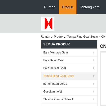
Rumah
Produk
Tentang kami
Rumah
Produk
Tempa Ring Gear Besar
CNC
SEMUA PRODUK
CN
Baja Memacu Gear
Baja Bevel Gear
Baja Helical Gear
Tempa Ring Gear Besar
penempaan poros
Gesekan hoist
Stasiun Pompa Hidrolik