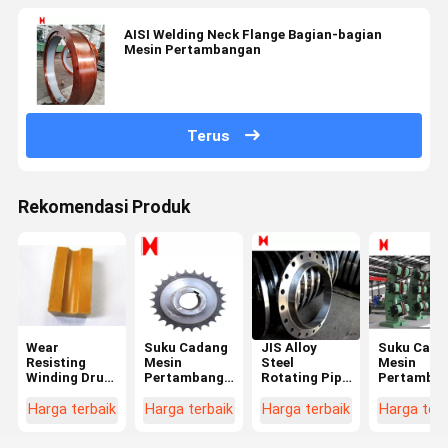
AISI Welding Neck Flange Bagian-bagian
Mesin Pertambangan
Terus
Rekomendasi Produk
Wear
Suku Cadang
JIS Alloy
Suku Cada
Resisting
Mesin
Steel
Mesin
Winding Drum
Pertambangan
Rotating Pipe
Pertamba
Block 1.40g /
2000mm Kecil
Flange Parts
Disc Brake
cm3 Suku
Mesin
Hoist Disc
Harga terbaik
Harga terbaik
Harga terbaik
Harga terb
Cadang Mesin
Pertambangan
Pertambangan